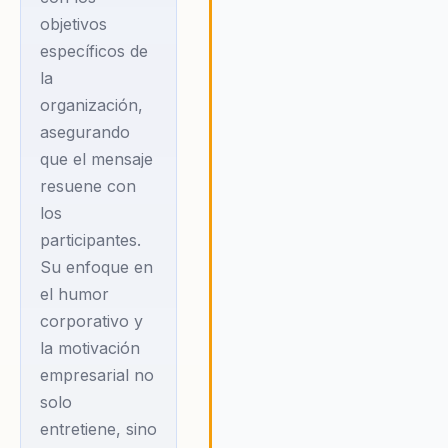
les permite enfrentar los desaf
objetivos
con confianza y optimismo.
específicos de
Bombo Fica enseña que, al reír
la
de nosotros mismos y de las
organización,
situaciones difíciles, podemos
asegurando
encontrar la fuerza para supera
cualquier obstáculo y convertir 
que el mensaje
adversidad en una oportunidad
resuene con
para el crecimiento personal y
los
profesional.
participantes.
Su enfoque en
el humor
corporativo y
la motivación
empresarial no
solo
entretiene, sino