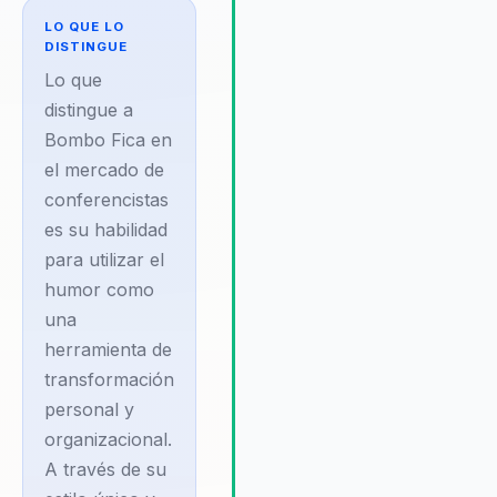
mejorar la cohesión y la
LO QUE LO
motivación en el lugar de trabaj
DISTINGUE
convirtiendo el humor en un
Lo que
catalizador de cambio
distingue a
organizacional. Bombo Fica es
Bombo Fica en
conocido por su habilidad para
el mercado de
crear un ambiente de confianza
conferencistas
apertura, lo que facilita la
comunicación efectiva y el trab
es su habilidad
en equipo. Su capacidad para
para utilizar el
adaptar su mensaje a diferente
humor como
audiencias asegura que cada
una
presentación sea relevante y
herramienta de
tenga un impacto significativo 
transformación
los participantes. Las
organizaciones valoran su
personal y
enfoque innovador y su habilid
organizacional.
para inspirar a través de la risa, 
A través de su
que resulta en un ambiente labo