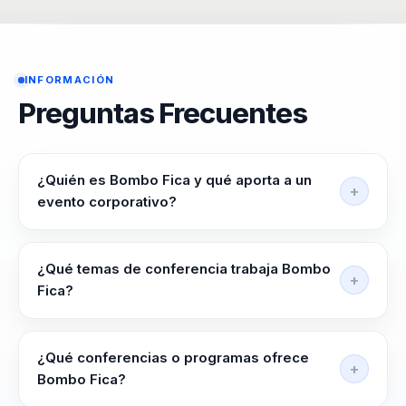
INFORMACIÓN
Preguntas Frecuentes
¿Quién es Bombo Fica y qué aporta a un
evento corporativo?
Bombo Fica ayuda a lideres, directivos y
responsables de equipos a alinear equipos, elevar
¿Qué temas de conferencia trabaja Bombo
criterio y liderar con claridad en contextos complejos.
Fica?
Su enfoque aporta rigor narrativo y criterio editorial
Bombo Fica trabaja temas como Comunicación
para comunicar con autoridad.
Efectiva, Humor Corporativo, Motivación Empresarial,
¿Qué conferencias o programas ofrece
Liderazgo Inspirador, Resiliencia Personal y
Bombo Fica?
Idiosincrasia Chilena. La conversación se ordena