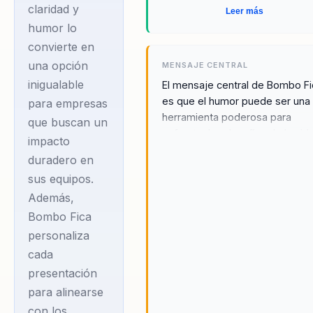
claridad y
Leer más
humor lo
convierte en
una opción
MENSAJE CENTRAL
inigualable
El mensaje central de Bombo Fi
es que el humor puede ser una
para empresas
herramienta poderosa para
que buscan un
enfrentar los desafíos de la vida
impacto
través de sus charlas, Bombo
duradero en
demuestra cómo el humor no s
sus equipos.
alivia el estrés, sino que tambié
Además,
fomenta la creatividad y la
innovación, permitiendo a las
Bombo Fica
personas ver los problemas
personaliza
desde una nueva perspectiva. 
cada
enfoque en la resiliencia person
presentación
y la motivación empresarial ay
para alinearse
a las audiencias a desarrollar u
mentalidad de crecimiento, lo 
con los