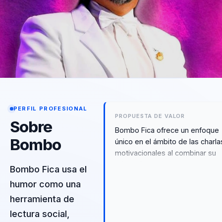
PERFIL PROFESIONAL
PROPUESTA DE VALOR
Sobre
Bombo Fica ofrece un enfoque
Bombo
único en el ámbito de las charla
motivacionales al combinar su
talento humorístico con una
Bombo Fica usa el
profunda comprensión de la
humor como una
resiliencia y la superación
herramienta de
personal. Su capacidad para
transformar experiencias
lectura social,
cotidianas en lecciones de vida