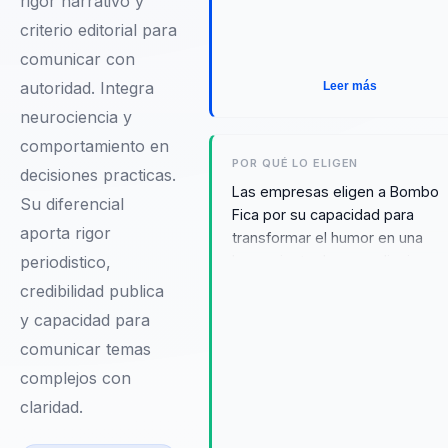
rigor narrativo y
criterio editorial para
comunicar con
autoridad. Integra
Leer más
neurociencia y
comportamiento en
POR QUÉ LO ELIGEN
decisiones practicas.
Las empresas eligen a Bombo
Su diferencial
Fica por su capacidad para
aporta rigor
transformar el humor en una
periodistico,
herramienta de aprendizaje y
motivación. Sus charlas no solo
credibilidad publica
entretienen, sino que también
y capacidad para
inspiran a los equipos a superar
comunicar temas
obstáculos y ver los desafíos
como oportunidades de
complejos con
crecimiento. Testimonios de
claridad.
clientes destacan cómo su
enfoque único ha ayudado a