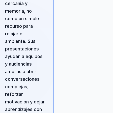
cercania y
impactantes lo diferencia de ot
memoria, no
conferencistas. Las empresas 
buscan inspirar a sus equipos a
como un simple
través de historias de
recurso para
perseverancia y humor
relajar el
encontrarán en Bombo Fica una
fuente inagotable de motivació
ambiente. Sus
aprendizaje, capaz de convertir
presentaciones
adversidad en una oportunidad
ayudan a equipos
crecimiento. Su enfoque está
centrado en la comunicación
y audiencias
efectiva y el humor corporativo,
amplias a abrir
que permite a las organizacion
conversaciones
no solo mejorar la moral de sus
complejas,
empleados, sino también
fomentar un ambiente de traba
reforzar
más colaborativo y positivo.
motivacion y dejar
Bombo Fica utiliza su experienc
aprendizajes con
para guiar a los equipos en el