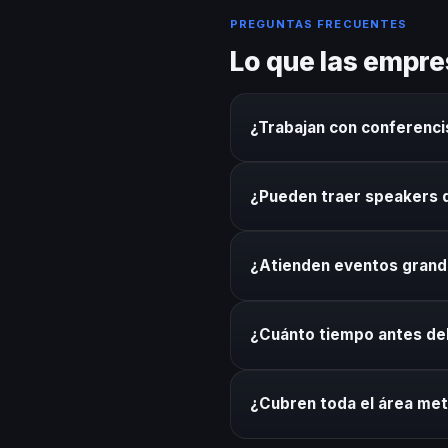
PREGUNTAS FRECUENTES
Lo que las empre
¿Trabajan con conferenci
Sí. Nuestro directorio inclu
¿Pueden traer speakers 
otras ciudades según el perfi
Por supuesto. Coordinamos lo
¿Atienden eventos gran
técnico. Sin complicaciones p
Sí. Coordinamos speakers pa
¿Cuánto tiempo antes d
del conferencista al formato
Recomendamos mínimo 3 sema
¿Cubren toda el área met
urgentes, tenemos protocolo