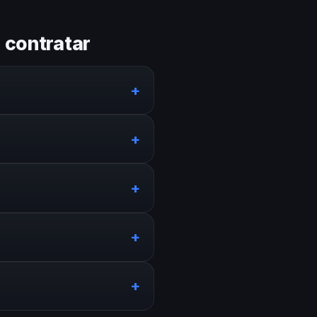
 contratar
+
s talento local y speakers de
+
pedaje, traslados y rider
+
stentes. Adaptamos el perfil
+
cos, 6 semanas. En casos
+