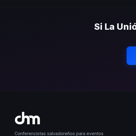
Sí. Cubrimos toda la zona met
recinto de tu evento sin con
Si La Uni
Conferencistas salvadoreños para eventos