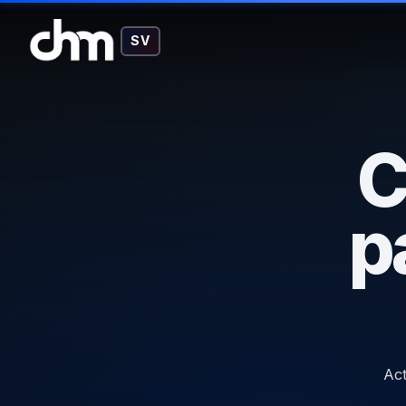
SV
C
p
Act