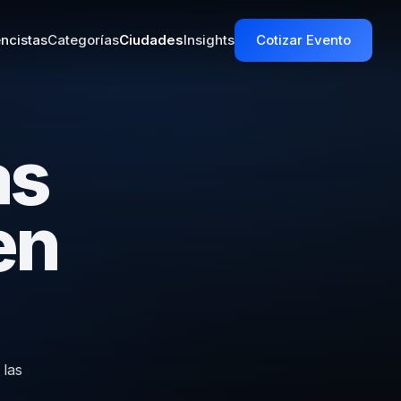
ncistas
Categorías
Ciudades
Insights
Cotizar Evento
as
en
 las