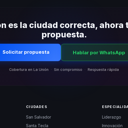
ropolitana y áreas cercanas. Coordinamos la logística para que el 
tratiempos.
ón es la ciudad correcta, ahora 
propuesta.
Solicitar propuesta
Hablar por WhatsApp
Cobertura en La Unión
·
Sin compromiso
·
Respuesta rápida
CIUDADES
ESPECIALID
San Salvador
Liderazgo
Santa Tecla
Innovación