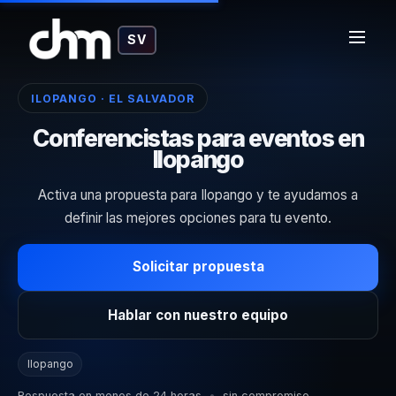
SV
ILOPANGO · EL SALVADOR
Conferencistas para eventos en
Ilopango
Activa una propuesta para Ilopango y te ayudamos a
definir las mejores opciones para tu evento.
Solicitar propuesta
Hablar con nuestro equipo
Ilopango
Respuesta en menos de 24 horas
•
sin compromiso