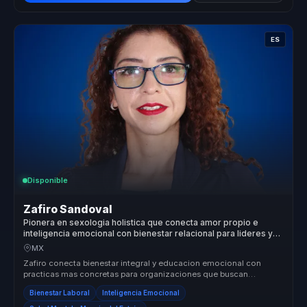
ES
Disponible
Zafiro Sandoval
Pionera en sexologia holistica que conecta amor propio e
inteligencia emocional con bienestar relacional para lideres y
equipos.
MX
Zafiro conecta bienestar integral y educacion emocional con
practicas mas concretas para organizaciones que buscan
relaciones mas sanas, ...
Bienestar Laboral
Inteligencia Emocional