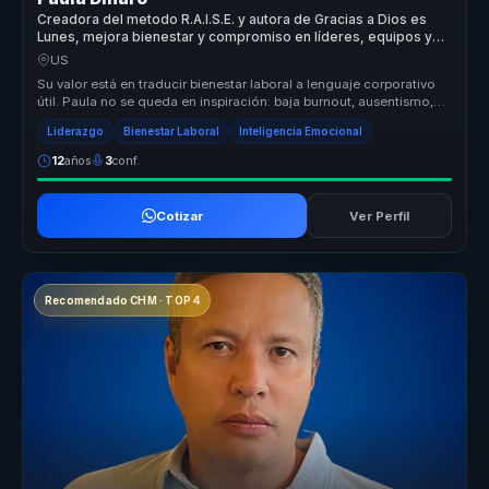
Creadora del metodo R.A.I.S.E. y autora de Gracias a Dios es
Lunes, mejora bienestar y compromiso en líderes, equipos y
empresas.
US
Su valor está en traducir bienestar laboral a lenguaje corporativo
útil. Paula no se queda en inspiración: baja burnout, ausentismo,
renu...
Liderazgo
Bienestar Laboral
Inteligencia Emocional
12
años
3
conf.
Cotizar
Ver Perfil
Recomendado CHM · TOP 4