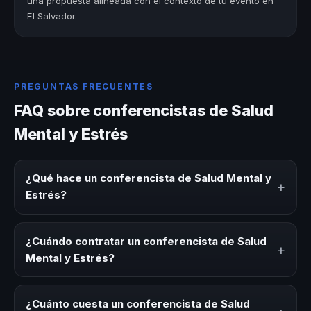
una propuesta alineada con el contexto de tu evento en
El Salvador.
PREGUNTAS FRECUENTES
FAQ sobre conferencistas de Salud
Mental y Estrés
¿Qué hace un conferencista de Salud Mental y
+
Estrés?
Un conferencista de Salud Mental y Estrés es un experto
que comparte conocimiento, estrategias y experiencias
¿Cuándo contratar un conferencista de Salud
+
sobre este tema en eventos corporativos, convenciones
Mental y Estrés?
y seminarios. Su objetivo es generar reflexión, inspiración
y herramientas aplicables para la audiencia.
Es ideal contratar un conferencista de Salud Mental y
Estrés para kick-offs, convenciones anuales, programas
¿Cuánto cuesta un conferencista de Salud