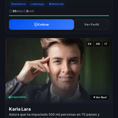
rehabilitac...
Resiliencia
Liderazgo
Motivación
30
años
2
conf.
Cotizar
Ver Perfil
ES
EN
IT
Disponible
Ver Reel
Karla Lara
Autora que ha impactado 500 mil personas en 70 paises y