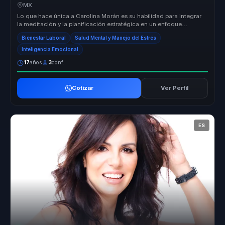
equipos.
MX
Lo que hace única a Carolina Morán es su habilidad para integrar
la meditación y la planificación estratégica en un enfoque
cohesivo que ...
Bienestar Laboral
Salud Mental y Manejo del Estrés
Inteligencia Emocional
17
años
3
conf.
Cotizar
Ver Perfil
ES