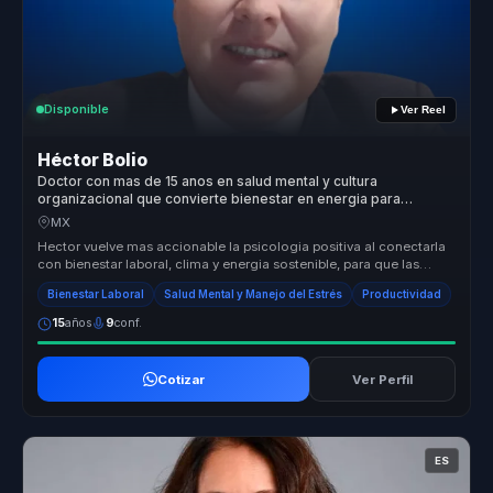
Disponible
Ver Reel
Héctor Bolio
Doctor con mas de 15 anos en salud mental y cultura
organizacional que convierte bienestar en energia para
equipos de trabajo.
MX
Hector vuelve mas accionable la psicologia positiva al conectarla
con bienestar laboral, clima y energia sostenible, para que las
empresa...
Bienestar Laboral
Salud Mental y Manejo del Estrés
Productividad
15
años
9
conf.
Cotizar
Ver Perfil
ES