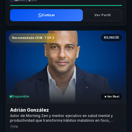
15
años
2
conf.
Cotizar
Ver Perfil
BILINGÜE
Recomendado CHM · TOP 2
Disponible
Ver Reel
Adrián González
Autor de Morning Zen y mentor ejecutivo en salud mental y
productividad que transforma hábitos matutinos en foco,
energía y rendimiento para líderes y equipos.
PA