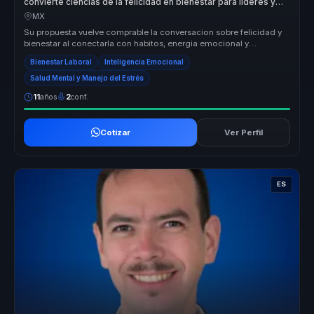
convierte ciencias de la felicidad en bienestar para lideres y
equipos.
MX
Su propuesta vuelve comprable la conversacion sobre felicidad y
bienestar al conectarla con habitos, energia emocional y
sostenibilidad d...
Bienestar Laboral
Inteligencia Emocional
Salud Mental y Manejo del Estrés
11
años
2
conf.
Cotizar
Ver Perfil
ES