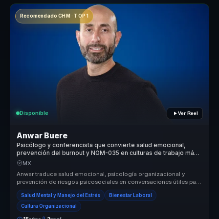
Recomendado CHM · TOP 1
Disponible
Ver Reel
Anwar Buere
Psicólogo y conferencista que convierte salud emocional,
prevención del burnout y NOM-035 en culturas de trabajo más
humanas.
MX
Anwar traduce salud emocional, psicología organizacional y
prevención de riesgos psicosociales en conversaciones útiles para
empresas. Ay...
Salud Mental y Manejo del Estrés
Bienestar Laboral
Cultura Organizacional