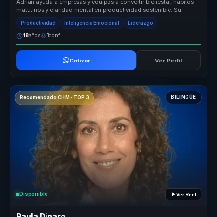
Adrián ayuda a empresas y equipos a convertir bienestar, hábitos
matutinos y claridad mental en productividad sostenible. Su
propuesta un...
Productividad
Inteligencia Emocional
Liderazgo
18
años
1
conf.
Cotizar
Ver Perfil
BILINGÜE
Recomendado CHM · TOP 3
Disponible
Ver Reel
Paula Dinaro