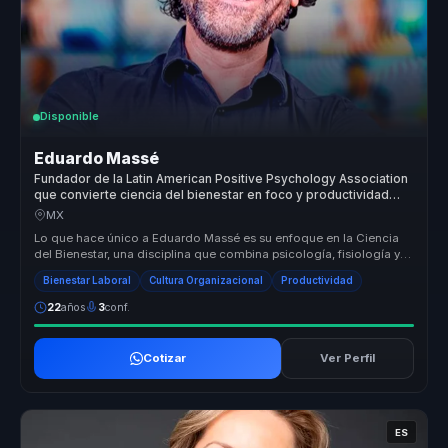
Disponible
Eduardo Massé
Fundador de la Latin American Positive Psychology Association
que convierte ciencia del bienestar en foco y productividad
para empresas y equipos.
MX
Lo que hace único a Eduardo Massé es su enfoque en la Ciencia
del Bienestar, una disciplina que combina psicología, fisiología y
mindfuln...
Bienestar Laboral
Cultura Organizacional
Productividad
22
años
3
conf.
Cotizar
Ver Perfil
ES