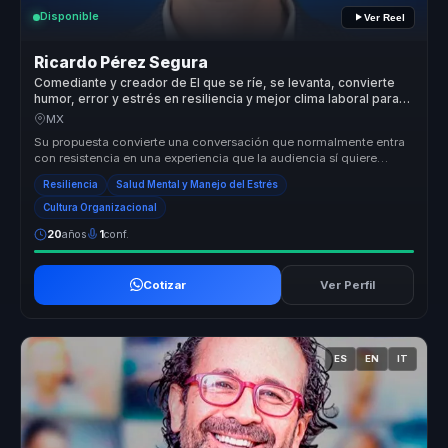
Disponible
Ver Reel
Ricardo Pérez Segura
Comediante y creador de El que se ríe, se levanta, convierte
humor, error y estrés en resiliencia y mejor clima laboral para
equipos.
MX
Su propuesta convierte una conversación que normalmente entra
con resistencia en una experiencia que la audiencia sí quiere
escuchar. Des...
Resiliencia
Salud Mental y Manejo del Estrés
Cultura Organizacional
20
años
1
conf.
Cotizar
Ver Perfil
ES
EN
IT