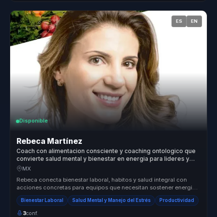
ES
EN
Disponible
Rebeca Martínez
Coach con alimentacion consciente y coaching ontologico que
convierte salud mental y bienestar en energia para lideres y
equipos.
MX
Rebeca conecta bienestar laboral, habitos y salud integral con
acciones concretas para equipos que necesitan sostener energia,
enfoque y ...
Bienestar Laboral
Salud Mental y Manejo del Estrés
Productividad
3
conf.