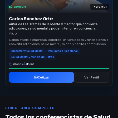
Disponible
Ver Reel
Carlos Sánchez Ortiz
Autor de Las Tramas de la Mente y mentor que convierte
adicciones, salud mental y poder interior en conciencia
aplicable.
CO
Carlos ayuda a empresas, colegios, universidades y fundaciones a
convertir adicciones, salud mental, miedo y hábitos compulsivos
en conci...
Bienestar y Salud Mental
Inteligencia Emocional
Salud Mental y Manejo del Estrés
20
años
3
conf.
Cotizar
Ver Perfil
DIRECTORIO COMPLETO
Todos los conferencistas de Salud