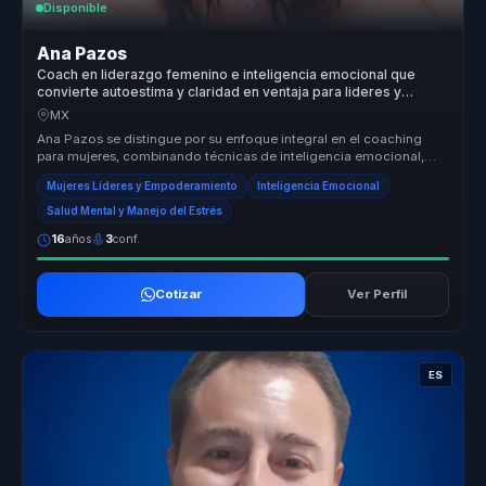
Disponible
Ana Pazos
Coach en liderazgo femenino e inteligencia emocional que
convierte autoestima y claridad en ventaja para lideres y
equipos.
MX
Ana Pazos se distingue por su enfoque integral en el coaching
para mujeres, combinando técnicas de inteligencia emocional,
mindfulness y ...
Mujeres Líderes y Empoderamiento
Inteligencia Emocional
Salud Mental y Manejo del Estrés
16
años
3
conf.
Cotizar
Ver Perfil
ES