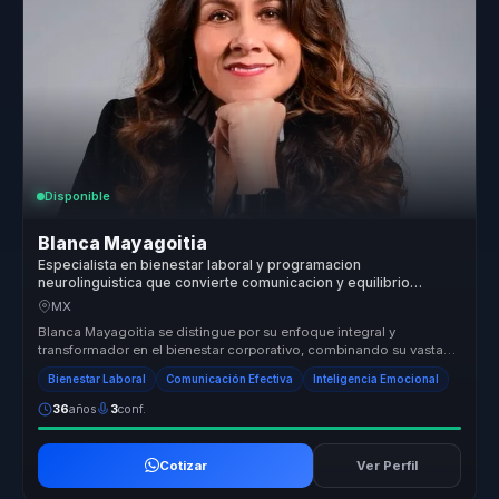
Disponible
Blanca Mayagoitia
Especialista en bienestar laboral y programacion
neurolinguistica que convierte comunicacion y equilibrio
emocional en colaboracion mas sana para equipos.
MX
Blanca Mayagoitia se distingue por su enfoque integral y
transformador en el bienestar corporativo, combinando su vasta
experiencia en co...
Bienestar Laboral
Comunicación Efectiva
Inteligencia Emocional
36
años
3
conf.
Cotizar
Ver Perfil