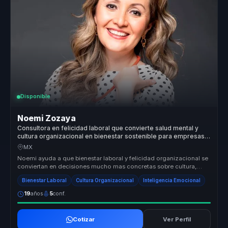
Disponible
Noemi Zozaya
Consultora en felicidad laboral que convierte salud mental y
cultura organizacional en bienestar sostenible para empresas y
lideres.
MX
Noemi ayuda a que bienestar laboral y felicidad organizacional se
conviertan en decisiones mucho mas concretas sobre cultura,
liderazgo y...
Bienestar Laboral
Cultura Organizacional
Inteligencia Emocional
19
años
5
conf.
Cotizar
Ver Perfil