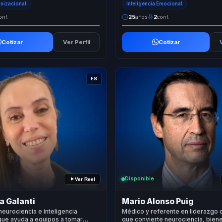
anizacional
Inteligencia Emocional
onf.
25
años
2
conf.
Cotizar
Ver Perfil
Cotizar
ES
Disponible
Ver Reel
a Galanti
Mario Alonso Puig
neurociencia e inteligencia
Médico y referente en liderazgo 
que ayuda a equipos a tomar
que convierte neurociencia, biene