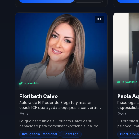
ES
Disponible
Disponible
Floribeth Calvo
Paola A
Autora de El Poder de Elegirte y master
Psicóloga c
coach ICF que ayuda a equipos a convertir
especialist
inteligencia emocional en motivacion,
que mejora 
CR
AR
productividad y liderazgo consciente.
equipos.
Lo que hace única a Floribeth Calvo es su
Su propuesta
capacidad para combinar experiencia, calidez y
psicoeducati
metodologías modernas en sus conferencias.
equipos que
Inteligencia Emocional
Liderazgo
Productivi
Su en...
cui...