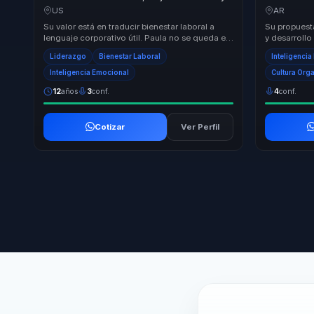
compromiso en líderes, equipos y
mejores dec
US
AR
empresas.
Su valor está en traducir bienestar laboral a
Su propuest
lenguaje corporativo útil. Paula no se queda en
y desarrollo
inspiración: baja burnout, ausentismo, renu...
bienestar y 
Liderazgo
Bienestar Laboral
Inteligenci
No s...
Inteligencia Emocional
Cultura Org
12
años
3
conf.
4
conf.
Cotizar
Ver Perfil