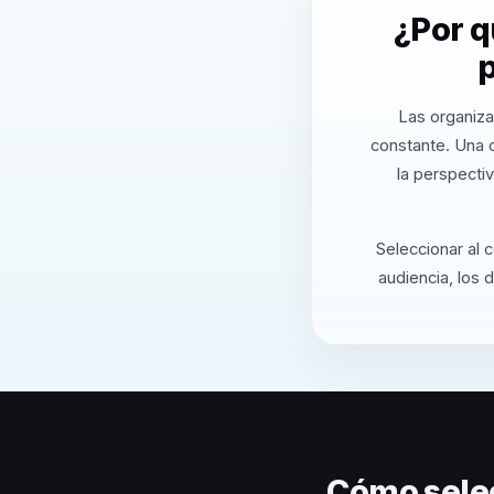
¿Por q
p
Las organiza
constante. Una 
la perspecti
Seleccionar al 
audiencia, los 
Cómo sele