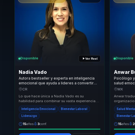
Disponible
Disponible
Ver Reel
Nadia Vado
Anwar B
Autora bestseller y experta en inteligencia
Psicólogo y
emocional que ayuda a lideres a convertir
salud emoci
bienestar y mindfulness en productividad y
NOM-035 en
CR
MX
entornos saludables.
humanas.
Lo que hace única a Nadia Vado es su
Anwar tradu
habilidad para combinar su vasta experiencia
organizacio
en inteligencia emocional con un enfoque
psicosociale
Inteligencia Emocional
Bienestar Laboral
Salud Menta
práctico y apl...
empresas. Ay
Liderazgo
Bienestar L
15
años
3
conf.
15
años
2