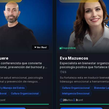
Ver Reel
Disponible
uere
Eva Mazuecos
 conferencista que convierte
Especialista en bienestar organiz
onal, prevención del burnout y
psicología positiva que fortalece
 culturas de trabajo más
emocional, cohesión y productivi
ES
equipos.
ce salud emocional, psicología
Su fortaleza esta en traducir bienes
nal y prevención de riesgos
liderazgo emocional a herramienta
s en conversaciones útiles para
para cultura, clima y rendimiento. L
l y Manejo del Estrés
Cultura Organizacional
Bienestar L
...
conve...
aboral
Cultura Organizacional
Inteligencia Emocional
conf.
20
años
3
conf.