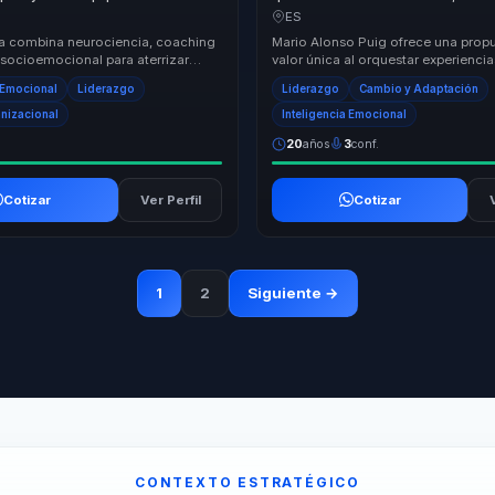
isiones de bienestar y liderazgo.
propósito en cambio sostenible p
ES
y equipos.
a combina neurociencia, coaching
Mario Alonso Puig ofrece una prop
 socioemocional para aterrizar
valor única al orquestar experiencia
liderazgo en practicas concretas.
transformadoras para líderes, direct
a Emocional
Liderazgo
Liderazgo
Cambio y Adaptación
responsables d...
anizacional
Inteligencia Emocional
20
años
3
conf.
Cotizar
Ver Perfil
Cotizar
1
2
Siguiente →
CONTEXTO ESTRATÉGICO