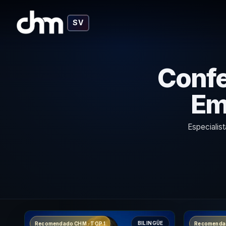
SV
Confe
Em
Especialis
BILINGÜE
Recomendado CHM · TOP 1
Recomendad