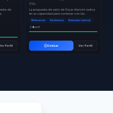
ara líderes
bienestar para jovenes, lideres y equipos de
CL
trabajo.
uesta de
La propuesta de valor de Óscar Alarcón radica
s
en su capacidad para conectar con las
ivos y
audiencias a través de su experiencia personal
Motivación
Resiliencia
Bienestar Laboral
y su e...
4
conf.
Ver Perfil
Cotizar
Ver Perfil