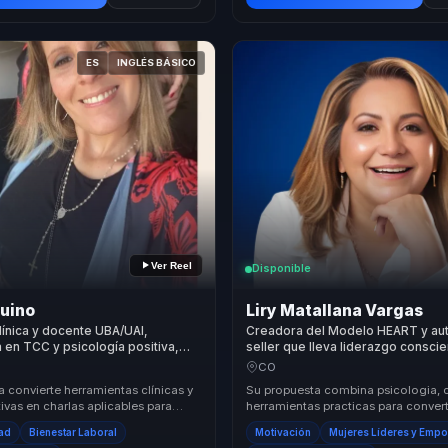
ES
INGLÉS BÁSICO
Ver Reel
Disponible
quino
Liry Matallana Vargas
línica y docente UBA/UAI,
Creadora del Modelo HEART y aut
a en TCC y psicología positiva,
seller que lleva liderazgo conscie
salud mental y bienestar de
lideres y equipos con confianza y
CO
 convierte herramientas clínicas y
Su propuesta combina psicologia, 
vas en charlas aplicables para
herramientas practicas para convert
 necesitan comprender, regular y
y conciencia en decisiones de lid
dad
Bienestar Laboral
Motivación
Mujeres Líderes y Emp
c...