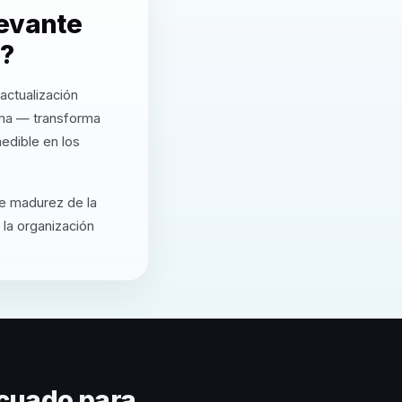
levante
r?
actualización
rma — transforma
edible en los
de madurez de la
 la organización
cuado para