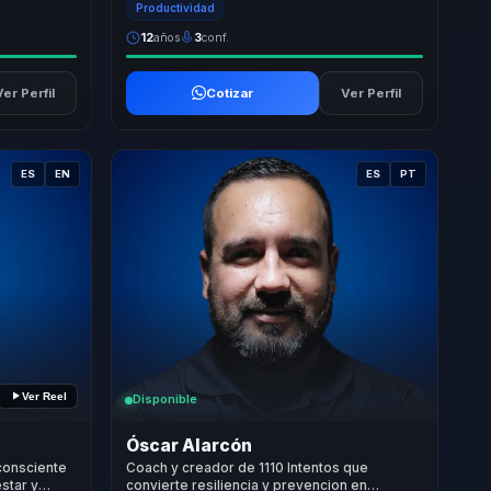
Productividad
12
años
3
conf.
Ver Perfil
Cotizar
Ver Perfil
ES
EN
ES
PT
Ver Reel
Disponible
Óscar Alarcón
consciente
Coach y creador de 1110 Intentos que
star y
convierte resiliencia y prevencion en