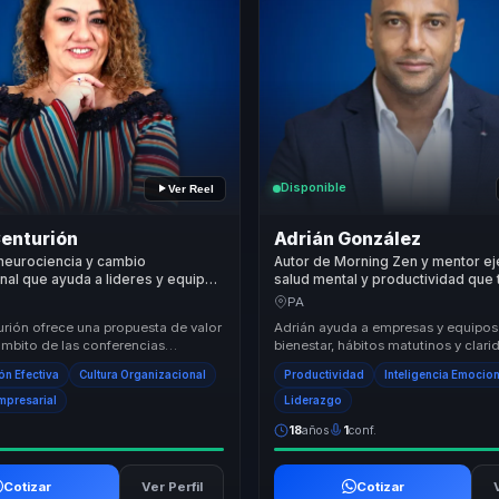
Disponible
Ver Reel
Centurión
Adrián González
neurociencia y cambio
Autor de Morning Zen y mentor ej
nal que ayuda a lideres y equipos
salud mental y productividad que
 comunicacion interna en
hábitos matutinos en foco, energí
PA
iterio y ventaja competitiva.
rendimiento para líderes y equipo
urión ofrece una propuesta de valor
Adrián ayuda a empresas y equipos 
ámbito de las conferencias
bienestar, hábitos matutinos y clar
es, centrada en la transformación
en productividad sostenible. Su pro
n Efectiva
Cultura Organizacional
Productividad
Inteligencia Emocio
Empresarial
Liderazgo
18
años
1
conf.
Cotizar
Ver Perfil
Cotizar