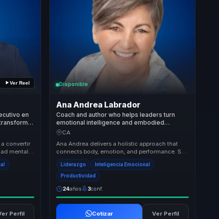
Ver Reel
Disponible
Ana Andrea Labrador
ecutivo en
Coach and author who helps leaders turn
 transforma
emotional intelligence and embodied
a y
leadership into stronger communication,
CA
s.
trust, and team performance.
a convertir
Ana Andrea delivers a holistic approach that
idad mental
connects body, emotion, and performance. She
puesta un...
helps organizations improve relationships, rais...
nal
Liderazgo
Inteligencia Emocional
Productividad
24
años
3
conf.
Ver Perfil
Cotizar
Ver Perfil