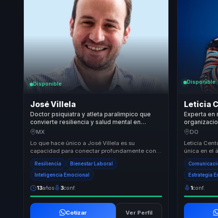
Disponible
Disponible
José Villela
Leticia 
Doctor psiquiatra y atleta paralimpico que
Experta en 
convierte resiliencia y salud mental en
organizacio
fortaleza para equipos y lideres.
a convertir
MX
DO
cohesion, cr
Lo que hace único a José Villela es su
Leticia Cent
capacidad para conectar profundamente con
única en el 
las audiencias a través de su historia personal
empresarial
Resiliencia
Bienestar Laboral
Comunicació
de super...
organ...
Inteligencia Emocional
Estrategia 
13
años
3
conf.
1
conf.
Cotizar
Ver Perfil