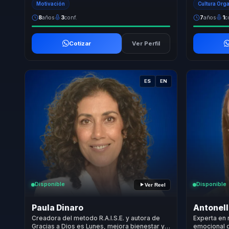
Motivación
Cultura Org
8
años
3
conf.
7
años
1
c
Cotizar
Ver Perfil
ES
EN
Disponible
Disponible
Ver Reel
Paula Dinaro
Antonell
Creadora del metodo R.A.I.S.E. y autora de
Experta en 
Gracias a Dios es Lunes, mejora bienestar y
emocional 