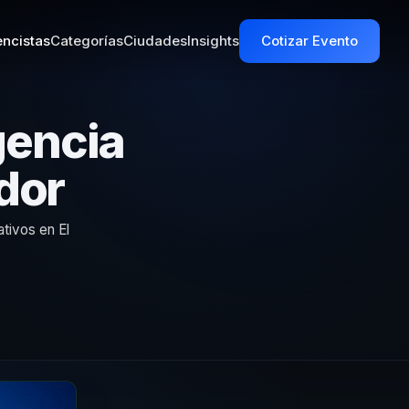
ncistas
Categorías
Ciudades
Insights
Cotizar Evento
gencia
dor
tivos en El