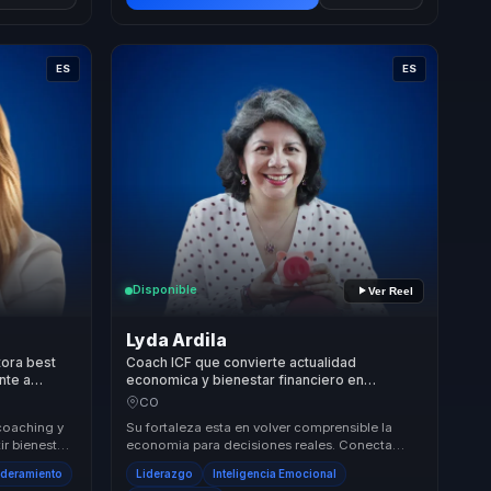
ES
ES
Disponible
Ver Reel
Lyda Ardila
ora best
Coach ICF que convierte actualidad
nte a
economica y bienestar financiero en
 bienestar.
decisiones claras y tranquilidad para equipos
CO
y lideres.
coaching y
Su fortaleza esta en volver comprensible la
ir bienestar
economia para decisiones reales. Conecta
erazgo mas
coyuntura, bienestar financiero y habitos
oderamiento
Liderazgo
Inteligencia Emocional
cotidianos...