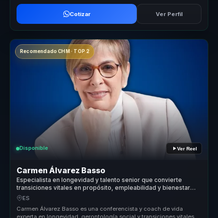
Cotizar
Ver Perfil
Recomendado CHM · TOP 2
Disponible
Ver Reel
Carmen Álvarez Basso
Especialista en longevidad y talento senior que convierte
transiciones vitales en propósito, empleabilidad y bienestar
para profesionales y organizaciones.
ES
Carmen Álvarez Basso es una conferencista y coach de vida
experta en longevidad, gerontología social y transiciones vitales.