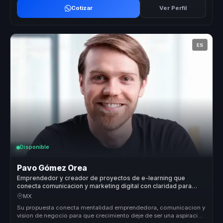
Cotizar
Ver Perfil
ES
Disponible
Pavo Gómez Orea
Emprendedor y creador de proyectos de e-learning que
conecta comunicacion y marketing digital con claridad para
empresas.
MX
Su propuesta conecta mentalidad emprendedora, comunicacion y
vision de negocio para que crecimiento deje de ser una aspiracion