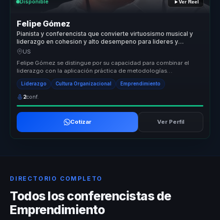
Disponible
Ver Reel
Felipe Gómez
Pianista y conferencista que convierte virtuosismo musical y
liderazgo en cohesion y alto desempeno para lideres y
equipos.
US
Felipe Gómez se distingue por su capacidad para combinar el
liderazgo con la aplicación práctica de metodologías
innovadoras que transfor...
Liderazgo
Cultura Organizacional
Emprendimiento
2
conf.
Cotizar
Ver Perfil
DIRECTORIO COMPLETO
Todos los conferencistas de
Emprendimiento