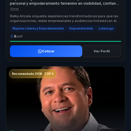
personal y empoderamiento femenino en visibilidad, confianza
y acción para mujeres líderes.
CO
Belky Arizala orquesta experiencias transformadoras para que las
organizaciones, redes empresariales y audiencias fortalezcan el
liderazg...
Mujeres Líderes y Empoderamiento
Emprendimiento
Liderazgo
3
conf.
Cotizar
Ver Perfil
Recomendado CHM · TOP 4