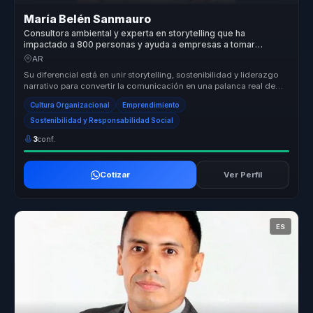
María Belén Sanmauro
Consultora ambiental y experta en storytelling que ha
impactado a 800 personas y ayuda a empresas a tomar
mejores decisiones.
AR
Su diferencial está en unir storytelling, sostenibilidad y liderazgo
narrativo para convertir la comunicación en una palanca real de
camb...
Cultura Organizacional
Emprendimiento
Sostenibilidad y Responsabilidad Social
3
conf.
Cotizar
Ver Perfil
ES