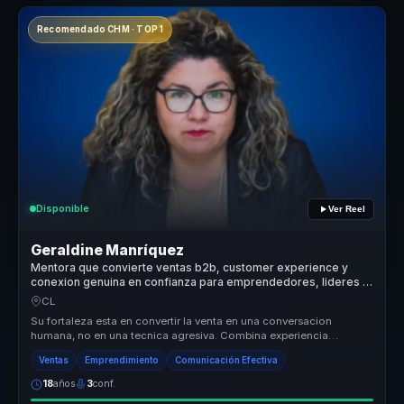
Recomendado CHM · TOP 1
Disponible
Ver Reel
Geraldine Manríquez
Mentora que convierte ventas b2b, customer experience y
conexion genuina en confianza para emprendedores, lideres y
equipos.
CL
Su fortaleza esta en convertir la venta en una conversacion
humana, no en una tecnica agresiva. Combina experiencia
emprendedora, pedagog...
Ventas
Emprendimiento
Comunicación Efectiva
18
años
3
conf.