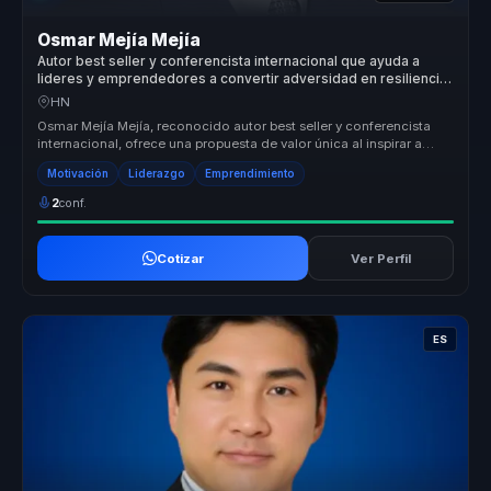
Osmar Mejía Mejía
Autor best seller y conferencista internacional que ayuda a
lideres y emprendedores a convertir adversidad en resiliencia,
accion y mentalidad emprendedora.
HN
Osmar Mejía Mejía, reconocido autor best seller y conferencista
internacional, ofrece una propuesta de valor única al inspirar a
miles co...
Motivación
Liderazgo
Emprendimiento
2
conf.
Cotizar
Ver Perfil
ES