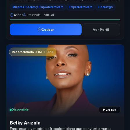
Ayuda a las ...
Mujeres Líderes y Empoderamiento
Emprendimiento
Liderazgo
6
años
Presencial · Virtual
Cotizar
Ver Perfil
Recomendado CHM · TOP 3
Disponible
Ver Reel
Belky Arizala
Empresaria y modelo afrocolombiana que convierte marca