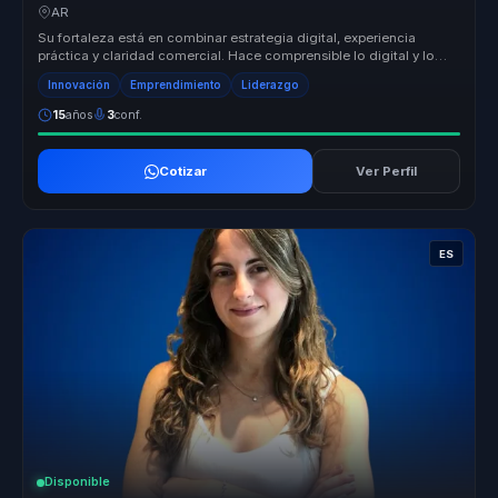
empresas y emprendedores.
AR
Su fortaleza está en combinar estrategia digital, experiencia
práctica y claridad comercial. Hace comprensible lo digital y lo
convierte ...
Innovación
Emprendimiento
Liderazgo
15
años
3
conf.
Cotizar
Ver Perfil
ES
Disponible