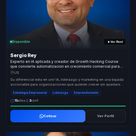
Disponible
Ver Reel
Sergio Rey
Experto en IA aplicada y creador de Growth Hacking Course
que convierte automatizacion en crecimiento comercial para
empresas.
US
Su diferencial esta en unir IA, liderazgo y marketing en una bajada
accionable para organizaciones que quieren crecer sin quedarse
en teo...
Estrategia Empresarial
Liderazgo
Emprendimiento
15
años
3
conf.
Cotizar
Ver Perfil