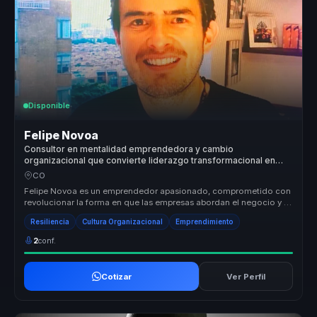
Disponible
Felipe Novoa
Consultor en mentalidad emprendedora y cambio
organizacional que convierte liderazgo transformacional en
resiliencia, acción y crecimiento para equipos.
CO
Felipe Novoa es un emprendedor apasionado, comprometido con
revolucionar la forma en que las empresas abordan el negocio y el
impacto soc...
Resiliencia
Cultura Organizacional
Emprendimiento
2
conf.
Cotizar
Ver Perfil