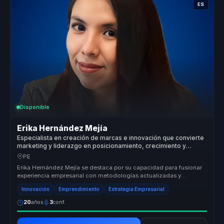
ES
Disponible
Erika Hernández Mejía
Especialista en creación de marcas e innovación que convierte
marketing y liderazgo en posicionamiento, crecimiento y
relevancia para empresas.
PE
Erika Hernández Mejía se destaca por su capacidad para fusionar
experiencia empresarial con metodologías actualizadas y
storytelling insp...
Innovación
Emprendimiento
Estrategia Empresarial
20
años
3
conf.