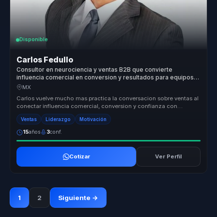
Disponible
Carlos Fedullo
Consultor en neurociencia y ventas B2B que convierte
influencia comercial en conversion y resultados para equipos
comerciales.
MX
Carlos vuelve mucho mas practica la conversacion sobre ventas al
conectar influencia comercial, conversion y confianza con
comportamiento...
Ventas
Liderazgo
Motivación
15
años
3
conf.
Cotizar
Ver Perfil
1
2
Siguiente →