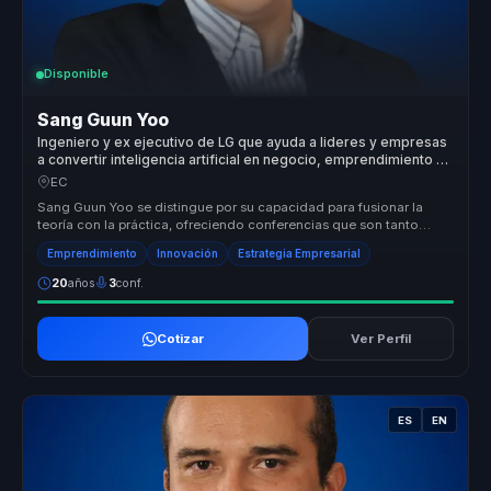
Disponible
Sang Guun Yoo
Ingeniero y ex ejecutivo de LG que ayuda a lideres y empresas
a convertir inteligencia artificial en negocio, emprendimiento y
ventaja competitiva.
EC
Sang Guun Yoo se distingue por su capacidad para fusionar la
teoría con la práctica, ofreciendo conferencias que son tanto
informativas c...
Emprendimiento
Innovación
Estrategia Empresarial
20
años
3
conf.
Cotizar
Ver Perfil
ES
EN