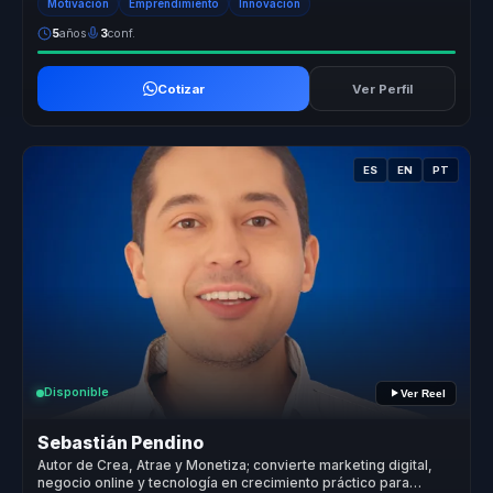
Motivación
Emprendimiento
Innovación
5
años
3
conf.
Cotizar
Ver Perfil
ES
EN
PT
Disponible
Ver Reel
Sebastián Pendino
Autor de Crea, Atrae y Monetiza; convierte marketing digital,
negocio online y tecnología en crecimiento práctico para