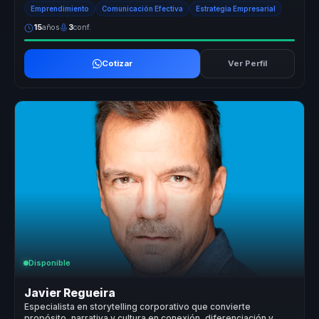
abstracta....
Emprendimiento
Comunicación Efectiva
Estrategia Empresarial
15
años
3
conf.
Cotizar
Ver Perfil
Disponible
Javier Regueira
Especialista en storytelling corporativo que convierte
propósito, narrativa y cultura en conexión, diferenciación y