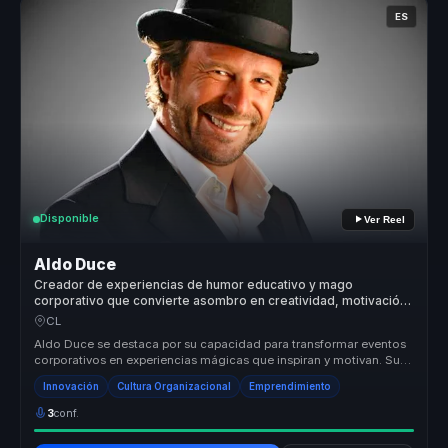
ES
Disponible
Ver Reel
Aldo Duce
Creador de experiencias de humor educativo y mago
corporativo que convierte asombro en creatividad, motivación
y recordación para líderes y equipos.
CL
Aldo Duce se destaca por su capacidad para transformar eventos
corporativos en experiencias mágicas que inspiran y motivan. Su
enfoque ún...
Innovación
Cultura Organizacional
Emprendimiento
3
conf.