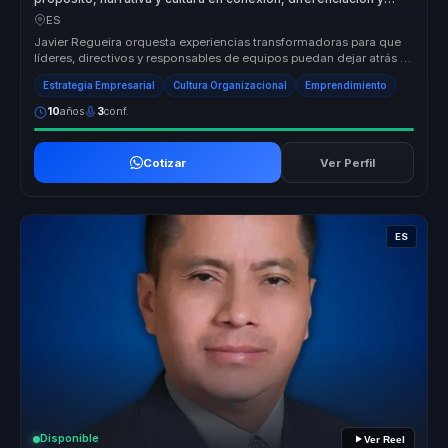
crecimiento para líderes y marcas.
ES
Javier Regueira orquesta experiencias transformadoras para que
líderes, directivos y responsables de equipos puedan dejar atrás la
desali...
Estrategia Empresarial
Cultura Organizacional
Emprendimiento
10
años
3
conf.
Cotizar
Ver Perfil
ES
Disponible
Ver Reel