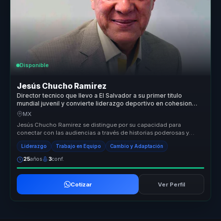
Disponible
Jesús Chucho Ramirez
Director tecnico que llevo a El Salvador a su primer titulo
mundial juvenil y convierte liderazgo deportivo en cohesion
para equipos.
MX
Jesús Chucho Ramirez se distingue por su capacidad para
conectar con las audiencias a través de historias poderosas y
lecciones aprendida...
Liderazgo
Trabajo en Equipo
Cambio y Adaptación
25
años
3
conf.
Cotizar
Ver Perfil