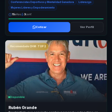
Conferencistas Deportivos y Mentalidad Ganadora
Liderazgo
Mujeres Líderes y Empoderamiento
15
años
3
conf.
Cotizar
Ver Perfil
Recomendado CHM · TOP 2
Disponible
Rubén Grande