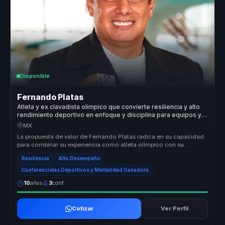
Disponible
Fernando Platas
Atleta y ex clavadista olimpico que convierte resiliencia y alto
rendimiento deportivo en enfoque y disciplina para equipos y
lideres.
MX
La propuesta de valor de Fernando Platas radica en su capacidad
para combinar su experiencia como atleta olímpico con su
conocimiento en ...
Resiliencia
Alto Desempeño
Conferencistas Deportivos y Mentalidad Ganadora
10
años
3
conf.
Cotizar
Ver Perfil