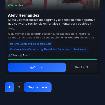
Disponible
Alely Hernández
Atleta y conferencista de esgrima y alto rendimiento deportivo
que convierte resiliencia en fortaleza mental para equipos y
lideres.
MX
Alely Hernández se distingue por su capacidad para inspirar a
través de historias reales de superación en el deporte. Su enfoque
en el em...
Mujeres Líderes y Empoderamiento
Conferencistas Deportivos y Mentalidad Ganadora
Resiliencia
12
años
3
conf.
Cotizar
Ver Perfil
1
2
Siguiente →