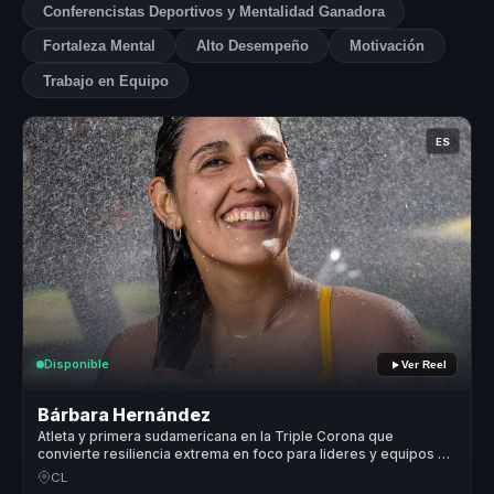
Conferencistas Deportivos y Mentalidad Ganadora
Fortaleza Mental
Alto Desempeño
Motivación
Trabajo en Equipo
ES
Disponible
Ver Reel
Bárbara Hernández
Atleta y primera sudamericana en la Triple Corona que
convierte resiliencia extrema en foco para lideres y equipos de
alto desempeno.
CL