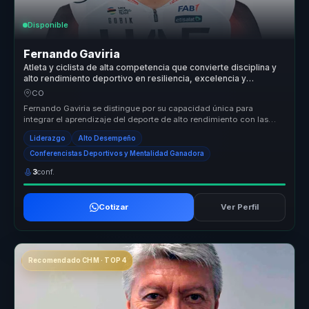
Disponible
Fernando Gaviria
Atleta y ciclista de alta competencia que convierte disciplina y
alto rendimiento deportivo en resiliencia, excelencia y
liderazgo para equipos.
CO
Fernando Gaviria se distingue por su capacidad única para
integrar el aprendizaje del deporte de alto rendimiento con las
exigencias del ...
Liderazgo
Alto Desempeño
Conferencistas Deportivos y Mentalidad Ganadora
3
conf.
Cotizar
Ver Perfil
Recomendado CHM · TOP 4