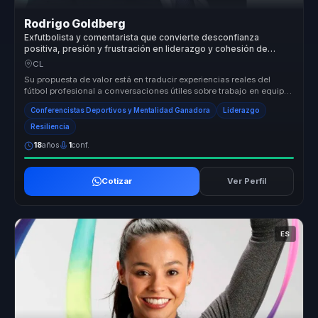
Rodrigo Goldberg
Exfutbolista y comentarista que convierte desconfianza
positiva, presión y frustración en liderazgo y cohesión de
equipo.
CL
Su propuesta de valor está en traducir experiencias reales del
fútbol profesional a conversaciones útiles sobre trabajo en equipo,
presió...
Conferencistas Deportivos y Mentalidad Ganadora
Liderazgo
Resiliencia
18
años
1
conf.
Cotizar
Ver Perfil
ES