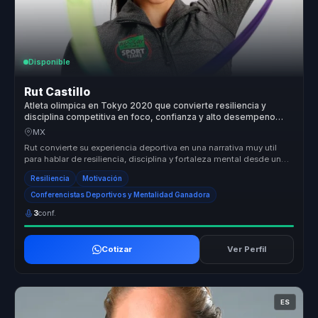
Disponible
Rut Castillo
Atleta olimpica en Tokyo 2020 que convierte resiliencia y
disciplina competitiva en foco, confianza y alto desempeno
para equipos.
MX
Rut convierte su experiencia deportiva en una narrativa muy util
para hablar de resiliencia, disciplina y fortaleza mental desde un
ejemp...
Resiliencia
Motivación
Conferencistas Deportivos y Mentalidad Ganadora
3
conf.
Cotizar
Ver Perfil
ES