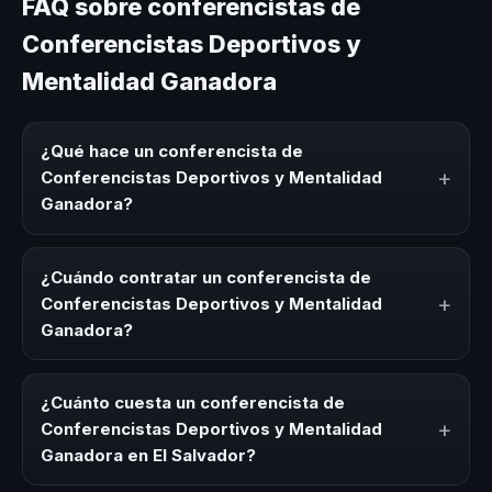
FAQ sobre conferencistas de
Conferencistas Deportivos y
Mentalidad Ganadora
¿Qué hace un conferencista de
+
Conferencistas Deportivos y Mentalidad
Ganadora?
Un conferencista de Conferencistas Deportivos y
Mentalidad Ganadora es un experto que comparte
¿Cuándo contratar un conferencista de
conocimiento, estrategias y experiencias sobre este tema
+
Conferencistas Deportivos y Mentalidad
en eventos corporativos, convenciones y seminarios. Su
Ganadora?
objetivo es generar reflexión, inspiración y herramientas
aplicables para la audiencia.
Es ideal contratar un conferencista de Conferencistas
Deportivos y Mentalidad Ganadora para kick-offs,
¿Cuánto cuesta un conferencista de
convenciones anuales, programas de desarrollo, eventos
+
Conferencistas Deportivos y Mentalidad
de integración o cuando tu organización necesita
Ganadora en El Salvador?
impulsar un cambio cultural relacionado con esta
temática.