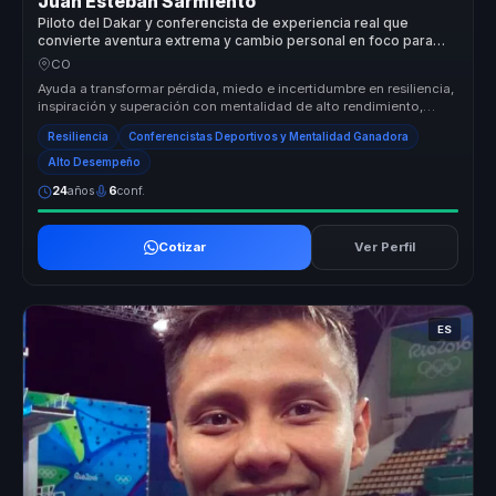
Juan Esteban Sarmiento
Piloto del Dakar y conferencista de experiencia real que
convierte aventura extrema y cambio personal en foco para
equipos.
CO
Ayuda a transformar pérdida, miedo e incertidumbre en resiliencia,
inspiración y superación con mentalidad de alto rendimiento,
disciplin...
Resiliencia
Conferencistas Deportivos y Mentalidad Ganadora
Alto Desempeño
24
años
6
conf.
Cotizar
Ver Perfil
ES