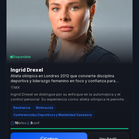
Disponible
Ingrid Drexel
Atleta olimpica en Londres 2012 que convierte disciplina
deportiva y liderazgo femenino en foco y confianza para
lideres y equipos.
MX
Ingrid Drexel se distingue por su enfoque en la automejora y el
control personal. Su experiencia como atleta olímpica le permite
ofrecer ...
Resiliencia
Motivación
Conferencistas Deportivos y Mentalidad Ganadora
10
años
3
conf.
Cotizar
Ver Perfil