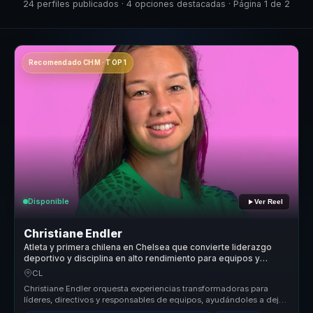
24 perfiles publicados · 4 opciones destacadas · Página 1 de 2
Recomendado CHM · TOP 1
Disponible
Ver Reel
Christiane Endler
Atleta y primera chilena en Chelsea que convierte liderazgo
deportivo y disciplina en alto rendimiento para equipos y
empresas.
CL
Christiane Endler orquesta experiencias transformadoras para
líderes, directivos y responsables de equipos, ayudándoles a dejar
atrás la ...