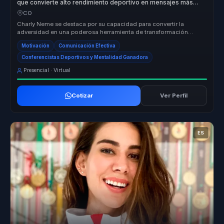
que convierte alto rendimiento deportivo en mensajes más
claros e influyentes para líderes y equipos.
CO
Charly Neme se destaca por su capacidad para convertir la
adversidad en una poderosa herramienta de transformación
organizacional. Su enf...
Motivación
Comunicación Efectiva
Conferencistas Deportivos y Mentalidad Ganadora
Presencial · Virtual
Cotizar
Ver Perfil
ES