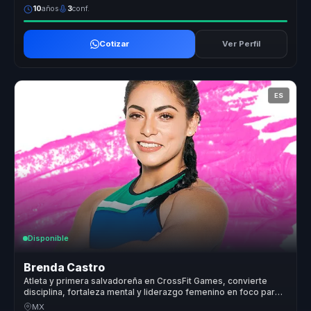
10
años
3
conf.
Cotizar
Ver Perfil
ES
Disponible
Brenda Castro
Atleta y primera salvadoreña en CrossFit Games, convierte
disciplina, fortaleza mental y liderazgo femenino en foco para
equipos.
MX